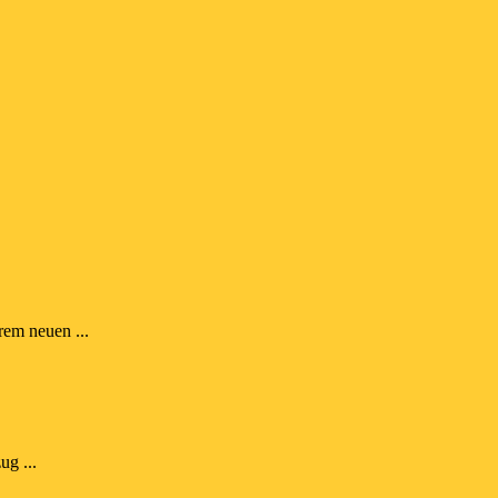
rem neuen ...
g ...