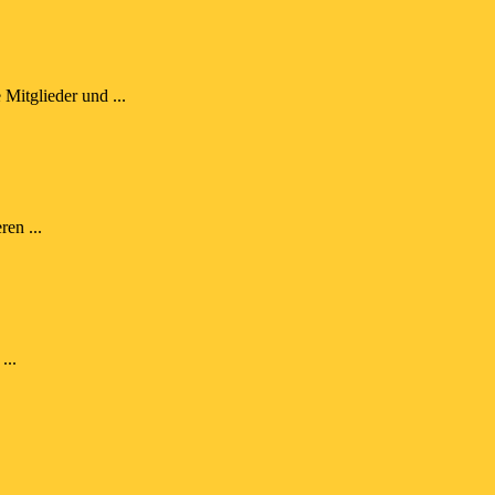
Mitglieder und ...
en ...
...